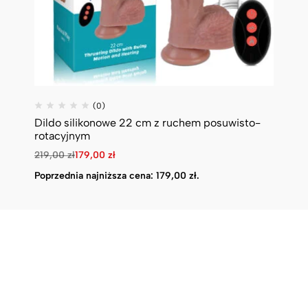
(0)
Dildo silikonowe 22 cm z ruchem posuwisto-
Di
rotacyjnym
13
219,00
zł
179,00
zł
Po
Poprzednia najniższa cena:
179,00
zł
.