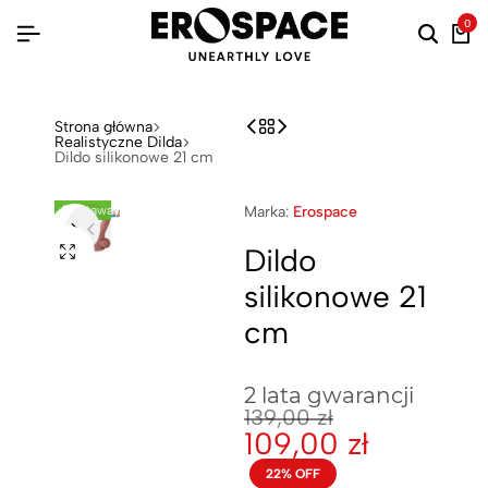
0
Strona główna
Realistyczne Dilda
Dildo silikonowe 21 cm
Dostawa 24h!
Marka:
Erospace
Dildo
silikonowe 21
cm
2 lata gwarancji
139,00
zł
109,00
zł
22% OFF