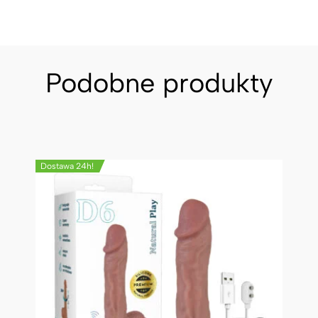
Podobne produkty
Dostawa 24h!
Do