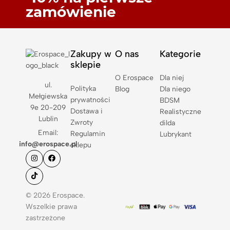
zamówienie
Zakupy w
O nas
Kategorie
sklepie
O Erospace
Dla niej
ul.
Polityka
Blog
Dla niego
Mełgiewska
prywatności
BDSM
9e 20-209
Dostawa i
Realistyczne
Lublin
Zwroty
dilda
Email:
Regulamin
Lubrykant
info@erospace.pl
sklepu
© 2026 Erospace.
Wszelkie prawa
zastrzeżone