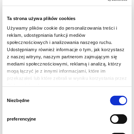
Materiał i jakość:
Dildo wykonane jest z silikonu
Ta strona używa plików cookies
medycznego, który jest miękki,
Używamy plików cookie do personalizowania treści i
elastyczny i delikatny dla skóry.
reklam, udostępniania funkcji mediów
Materiał ten jest również
społecznościowych i analizowania naszego ruchu.
hipoalergiczny, co minimalizuje
Udostępniamy również informacje o tym, jak korzystasz
ryzyko podrażnień i alergii, oraz łatwy
z naszej witryny, naszym partnerom zajmującym się
do utrzymania w czystości, co
mediami społecznościowymi, reklamą i analizą, którzy
zapewnia długotrwałe użytkowanie.
mogą łączyć je z innymi informacjami, które im
przekazałeś lub które zebrali w wyniku korzystania przez
Instrukcje użytkowania:
Ciebie z ich usług.
Aby uzyskać maksymalny komfort,
C
używaj dildo z lubrykantem na bazie
Niezbędne
o
wody. Po użyciu dokładnie umyj dildo
n
ciepłą wodą i łagodnym mydłem, a
s
preferencyjne
następnie przechowuj w suchym
e
miejscu.
n