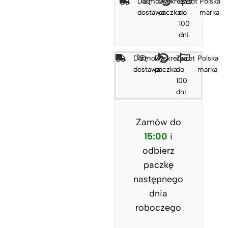
Darmowa
Dyskretna
Zwrot
Polska
dostawa
paczka
do
marka
100
dni
Darmowa
Dyskretna
Zwrot
Polska
dostawa
paczka
do
marka
100
dni
Zamów do
15:00
i
odbierz
paczkę
następnego
dnia
roboczego